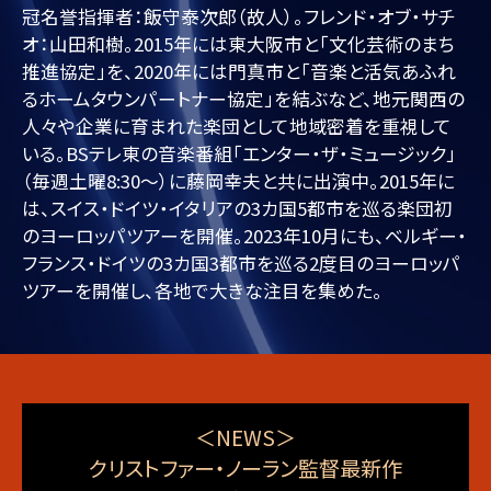
冠名誉指揮者：飯守泰次郎（故人）。フレンド・オブ・サチ
オ：山田和樹。2015年には東大阪市と「文化芸術のまち
推進協定」を、2020年には門真市と「音楽と活気あふれ
るホームタウンパートナー協定」を結ぶなど、地元関西の
人々や企業に育まれた楽団として地域密着を重視して
いる。BSテレ東の音楽番組「エンター・ザ・ミュージック」
（毎週土曜8:30～）に藤岡幸夫と共に出演中。2015年に
は、スイス・ドイツ・イタリアの3カ国5都市を巡る楽団初
のヨーロッパツアーを開催。2023年10月にも、ベルギー・
フランス・ドイツの3カ国3都市を巡る2度目のヨーロッパ
ツアーを開催し、各地で大きな注目を集めた。
＜NEWS＞
クリストファー・ノーラン監督最新作