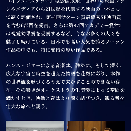
『インターステラー』は公開以来、世界中の映画ファ
ンやメディアから21世紀を代表する映画の一本とし
て高く評価され、第41回サターン賞最優秀SF映画賞
を含む6部門を受賞。さらに第87回アカデミー賞®で
は視覚効果賞を受賞するなど、今なお多くの人々を
魅了し続けている。日本でも高い人気を誇るノーラン
作品の中でも、特に支持の厚い作品である。
ハンス・ジマーによる音楽は、静かに、そして深く、
広大な宇宙と時空を超えた物語を荘厳に彩り、本作
の世界観を形づくるうえで欠かすことのできない存
在。その響きがオーケストラの生演奏によって空間を
満たすとき、映像と音はより深く結びつき、観る者を
壮大な旅へと誘う。