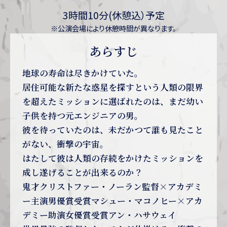
3時間10分(休憩込）予定
※公演会場により休憩時間が異なります。
あらすじ
地球の寿命は尽きかけていた。
居住可能な新たな惑星を探すという人類の限界
を超えたミッションに選ばれたのは、まだ幼い
子供を持つ元エンジニアの男。
彼を待っていたのは、未だかつて誰も見たこと
がない、衝撃の宇宙。
はたして彼は人類の存続をかけたミッションを
成し遂げることが出来るのか？
鬼才クリストファー・ノーラン監督×アカデミ
ー主演男優賞受賞マシュー・マコノヒー×アカ
デミー助演女優賞受賞アン・ハサウェイ