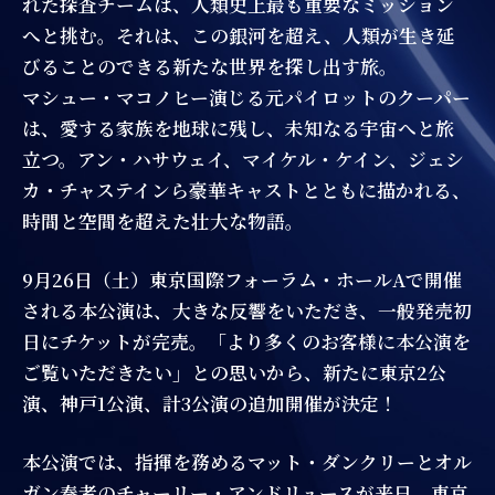
れた探査チームは、人類史上最も重要なミッション
へと挑む。それは、この銀河を超え、人類が生き延
びることのできる新たな世界を探し出す旅。
マシュー・マコノヒー演じる元パイロットのクーパー
は、愛する家族を地球に残し、未知なる宇宙へと旅
立つ。アン・ハサウェイ、マイケル・ケイン、ジェシ
カ・チャステインら豪華キャストとともに描かれる、
時間と空間を超えた壮大な物語。
9月26日（土）東京国際フォーラム・ホールAで開催
される本公演は、大きな反響をいただき、一般発売初
日にチケットが完売。「より多くのお客様に本公演を
ご覧いただきたい」との思いから、新たに東京2公
演、神戸1公演、計3公演の追加開催が決定！
本公演では、指揮を務めるマット・ダンクリーとオル
ガン奏者のチャーリー・アンドリュースが来日。東京