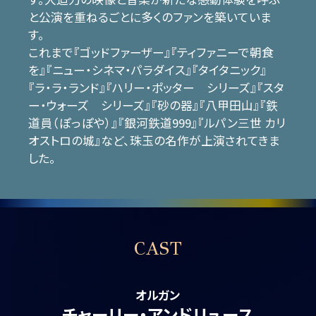
と公演を重ねるごとに多くのファンを築いていま
す。
これまで『ゴッドファーザー』『ティファニーで朝食
を』『ニュー・シネマ・パラダイス』『タイタニック』
『ラ・ラ・ランド』『ハリー・ポッター シリーズ』『スタ
ー・ウォーズ シリーズ』『砂の器』『八甲田山』『鉄
道員（ぽっぽや）』『銀河鉄道999』『ルパン三世 カリ
オストロの城』など、珠玉の名作が上演されてきま
した。
CAST
オルガン
チャーリー・アンドリュース