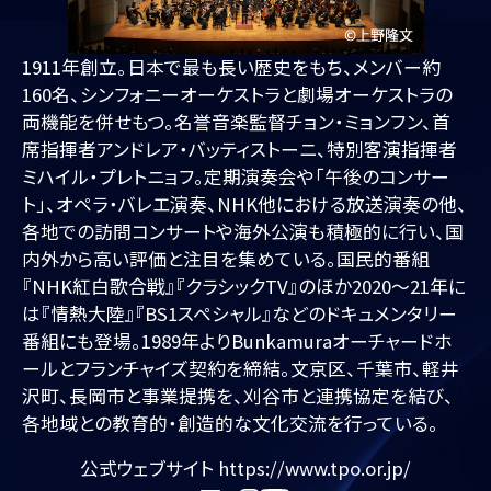
1911年創立。日本で最も長い歴史をもち、メンバー約
160名、シンフォニーオーケストラと劇場オーケストラの
両機能を併せもつ。名誉音楽監督チョン・ミョンフン、首
席指揮者アンドレア・バッティストーニ、特別客演指揮者
ミハイル・プレトニョフ。定期演奏会や「午後のコンサー
ト」、オペラ・バレエ演奏、NHK他における放送演奏の他、
各地での訪問コンサートや海外公演も積極的に行い、国
内外から高い評価と注目を集めている。国民的番組
『NHK紅白歌合戦』『クラシックTV』のほか2020～21年に
は『情熱大陸』『BS1スペシャル』などのドキュメンタリー
番組にも登場。1989年よりBunkamuraオーチャードホ
ールとフランチャイズ契約を締結。文京区、千葉市、軽井
沢町、長岡市と事業提携を、刈谷市と連携協定を結び、
各地域との教育的・創造的な文化交流を行っている。
公式ウェブサイト
https://www.tpo.or.jp/