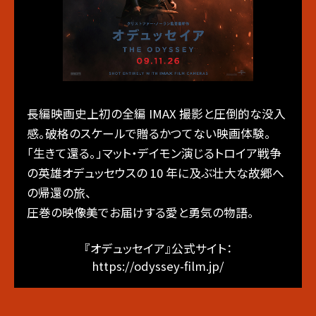
⻑編映画史上初の全編 IMAX 撮影と圧倒的な没⼊
感。破格のスケールで贈るかつてない映画体験。
「⽣きて還る。」マット・デイモン演じるトロイア戦争
の英雄オデュッセウスの 10 年に及ぶ壮⼤な故郷へ
の帰還の旅、
圧巻の映像美でお届けする愛と勇気の物語。
『オデュッセイア』公式サイト
：
https://odyssey-film.jp/