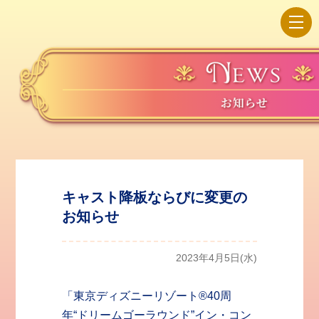
Me
キャスト降板ならびに変更の
お知らせ
2023年4月5日(水)
「東京ディズニーリゾート®︎40周
年“ドリームゴーラウンド”イン・コン