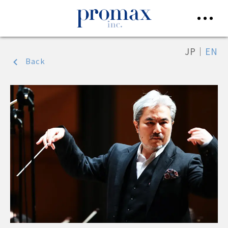
JP
｜
EN
Back