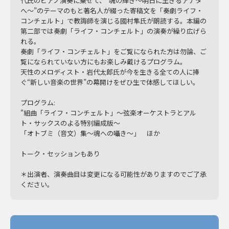
代氏のピアノ演奏に乗せて、”魂の輝き〜明日に生きるアナタ
へ〜”のテーマのもと著名人が綴った寄稿文を「奏劇ライフ・
コンチェルト」で教誨師を演じる國村隼氏が朗読する。本編の
第二部では奏劇「ライフ・コンチェルト」の演奏が繰り広げら
れる。
奏劇「ライフ・コンチェルト」をご覧になられた方は勿論、ご
覧になられていない方にもお楽しみ戴けるプログラム。
天性のメロディスト・岩代太郎氏が今を生きる全ての人に捧
ぐ“新しい音楽の世界”の幕開けをぜひ生で体感してほしい。
プログラム:
"組曲「ライフ・コンチェルト」～弦楽オーケストラとアル
ト・サックスのよる特別編成版～
「オトブミ（音文）集～魂への囁き～」 ほか
トーク・セッションもあり
＊出演者、演奏曲目は変更になる可能性がありますのでご了承
ください。