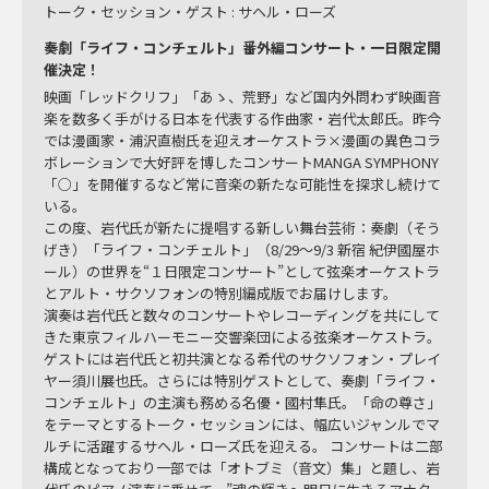
トーク・セッション・ゲスト : サヘル・ローズ
奏劇「ライフ・コンチェルト」番外編コンサート・一日限定開
催決定！
映画「レッドクリフ」「あゝ、荒野」など国内外問わず映画音
楽を数多く手がける日本を代表する作曲家・岩代太郎氏。昨今
では漫画家・浦沢直樹氏を迎えオーケストラ×漫画の異色コラ
ボレーションで大好評を博したコンサートMANGA SYMPHONY
「○」を開催するなど常に音楽の新たな可能性を探求し続けて
いる。
この度、岩代氏が新たに提唱する新しい舞台芸術：奏劇（そう
げき）「ライフ・コンチェルト」（8/29〜9/3 新宿 紀伊國屋ホ
ール）の世界を“１日限定コンサート”として弦楽オーケストラ
とアルト・サクソフォンの特別編成版でお届けします。
演奏は岩代氏と数々のコンサートやレコーディングを共にして
きた東京フィルハーモニー交響楽団による弦楽オーケストラ。
ゲストには岩代氏と初共演となる希代のサクソフォン・プレイ
ヤー須川展也氏。さらには特別ゲストとして、奏劇「ライフ・
コンチェルト」の主演も務める名優・國村隼氏。「命の尊さ」
をテーマとするトーク・セッションには、幅広いジャンルでマ
ルチに活躍するサヘル・ローズ氏を迎える。 コンサートは二部
構成となっており一部では「オトブミ（音文）集」と題し、岩