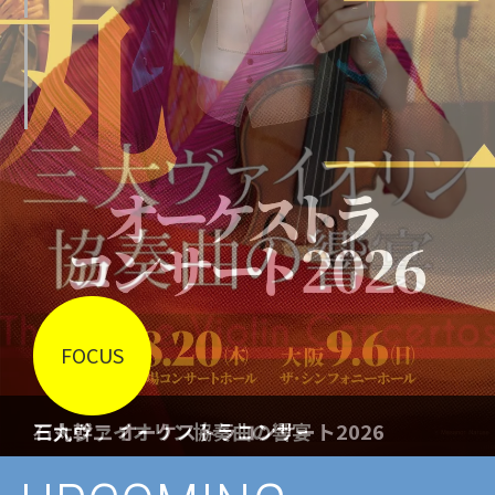
篠崎マロ史紀の「おんがくは まほう」コンサー
ト
三大ヴァイオリン協奏曲の響宴
石丸幹二 オーケストラコンサート2026