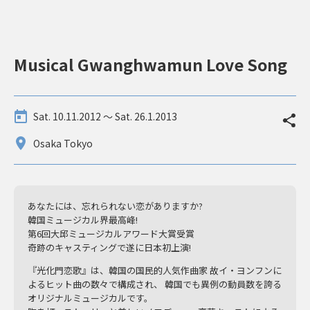
Musical Gwanghwamun Love Song
Sat. 10.11.2012 〜 Sat. 26.1.2013
Osaka Tokyo
あなたには、忘れられない恋がありますか?
韓国ミュージカル界最高峰!
第6回大邱ミュージカルアワード大賞受賞
奇跡のキャスティングで遂に日本初上演!
『光化門恋歌』は、韓国の国民的人気作曲家 故イ・ヨンフンに
よるヒット曲の数々で構成され、 韓国でも異例の動員数を誇る
オリジナルミュージカルです。