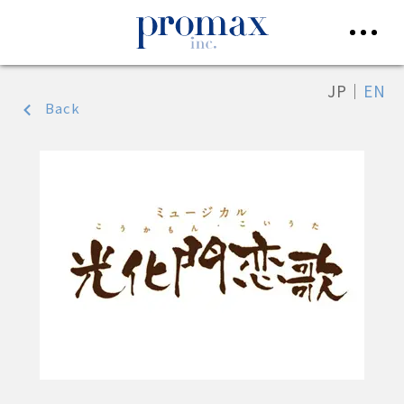
JP
｜
EN
Back