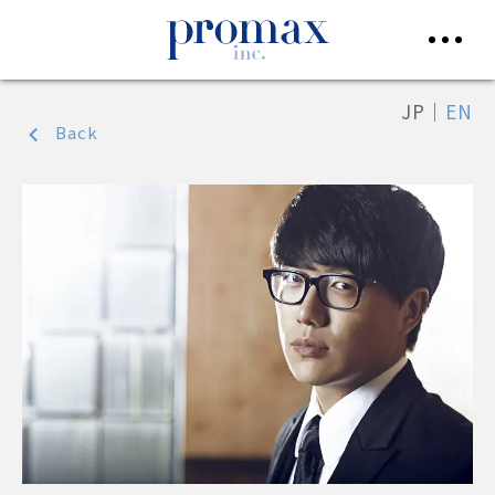
JP
｜
EN
Back