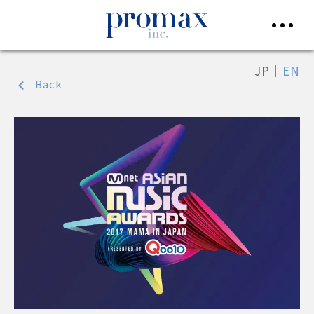
JP
｜
EN
Back