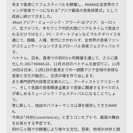
年まで香港にてフェスティバルを開催し、MAMAは全世界のフ
ァンが音楽で一つになれる｢アジア最高の音楽授賞式」として
成長し続けてきました。
‹Mnet アジア・ミュージック・アワード›はアジア、ヨーロッ
パ、北アメリカ、オセアニアの四大陸にリアルタイムで放送さ
れるだけではなく、PC・スマートフォンなどマルチデバイスを
通じて、国籍、人種、世代にかかわらず、全世界の音楽ファン
がコミュニケーションできるグローバル音楽フェスティバルで
す。
ベトナム、日本、香港での初の3ヶ所開催を通じて、さらに進
化した‹2017 MAMA›は、11月25日のベトナムを皮切りに、11月
29日は日本、12月1日の香港までの一週間アジア全域の多様な
音楽と文化が融合し、交流の場を作り出します。
また専門部門の授賞式を新たにし、アーティストとクリエータ
ー、そして各国の音楽関連企業まで音楽に関連するすべての人
が楽しめるミュージック・フェスティバルになることでしょ
う。
常に新しく、独自のパフォーマンス公演を提供してきたMAM
A。
今年は｢共存(Coexistence)」と言うコンセプトで、最高の舞台
をお見せする予定です。
初の三ヶ国での開催により様々な文化、音楽、地域の共存と調