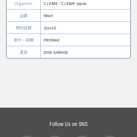
Organizer
CJ E&M／CJ E&M Japan
企画
Mnet
特別協賛
Qoo10
制作・招聘
PROMAX
運営
DISK GARAGE
Follow Us on SNS