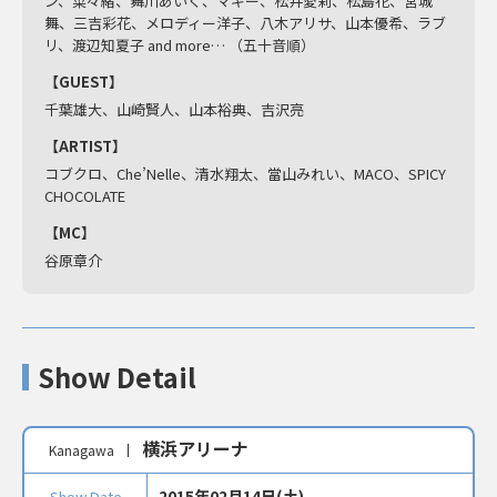
ン、菜々緒、舞川あいく、マギー、松井愛莉、松島花、宮城
舞、三吉彩花、メロディー洋子、八木アリサ、山本優希、ラブ
リ、渡辺知夏子 and more… （五十音順）
【GUEST】
千葉雄大、山崎賢人、山本裕典、吉沢亮
【ARTIST】
コブクロ、Che’Nelle、清水翔太、當山みれい、MACO、SPICY
CHOCOLATE
【MC】
谷原章介
Show Detail
横浜アリーナ
Kanagawa
2015年02月14日(土)
Show Date