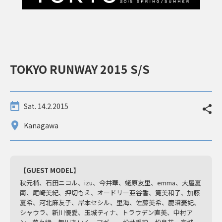
TOKYO RUNWAY 2015 S/S
Sat. 14.2.2015
Kanagawa
【GUEST MODEL】
秋元梢、石田ニコル、izu、今井華、蛯原友里、emma、大屋夏
南、尾崎美紀、押切もえ、オードリー亜谷香、筧美和子、加藤
夏希、河北麻友子、岸本セシル、里海、佐藤美希、鹿沼憂妃、
シャウラ、新川優愛、玉城ティナ、トラウデン直美、中村ア