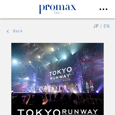
JP
｜
EN
Back