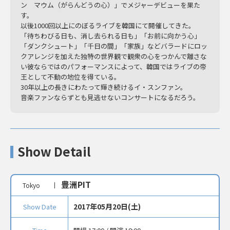
ン マウム（がらんどうの心）」でメジャーデビューを果た
す。
以後1000回以上にのぼるライブを韓国にて開催してきた。
「待ちわびる日も、消し去られる日も」「お前に向かう心」
「ダンクシュート」「千日の間」「家族」などバラードにロッ
クアレンジを加えた独特の世界観で観衆の心をつかんで離さな
い彼ならではのパフォーマンスによって、韓国ではライブの帝
王として不動の地位を得ている。
30年以上の長きにわたって輝き続けるイ・スンファン。
音楽ファンならずとも見逃せないコンサートになるだろう。
Show Detail
豊洲PIT
Tokyo
2017年05月20日(土)
Show Date