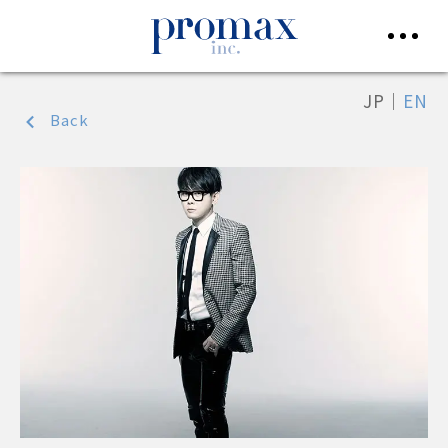
JP
｜
EN
Back