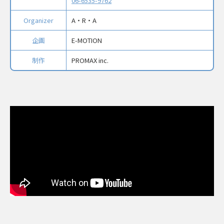
06-6535-9762
Organizer
A・R・A
企画
E-MOTION
制作
PROMAX inc.