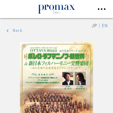
JP
｜
EN
Back