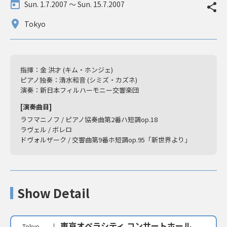
Sun. 1.7.2007 〜 Sun. 15.7.2007
Tokyo
指揮：金 洪才 (キム・ホンジェ)
ピアノ独奏：清水和音 (シミズ・カズネ)
演奏：新日本フィルハーモニー交響楽団
[演奏曲目]
ラフマニノフ / ピアノ協奏曲第2番ハ短調op.18
ラヴェル / ボレロ
ドヴォルザーク / 交響曲第9番ホ短調op.95「新世界より」
Show Detail
東京オペラシティ コンサートホール
Tokyo