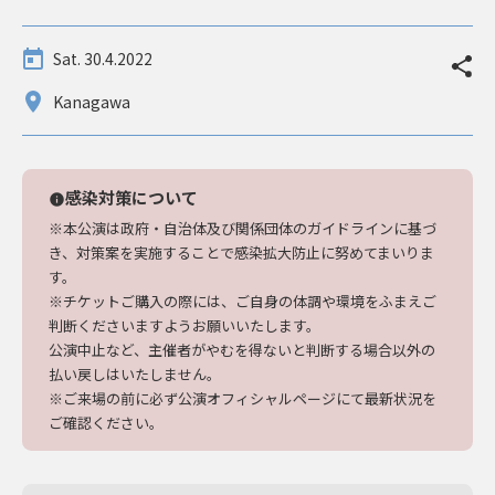
Sat. 30.4.2022
Kanagawa
感染対策について
info
※本公演は政府・自治体及び関係団体のガイドラインに基づ
き、対策案を実施することで感染拡大防止に努めてまいりま
す。
※チケットご購入の際には、ご自身の体調や環境をふまえご
判断くださいますようお願いいたします。
公演中止など、主催者がやむを得ないと判断する場合以外の
払い戻しはいたしません。
※ご来場の前に必ず公演オフィシャルページにて最新状況を
ご確認ください。