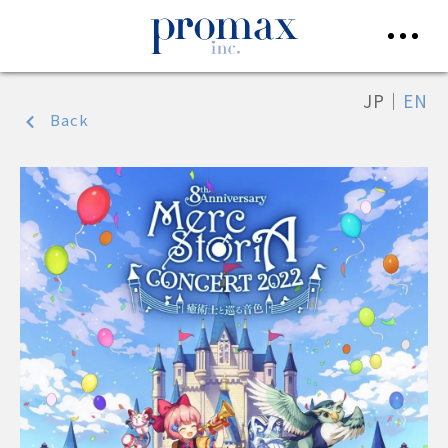
JP
｜
EN
Back