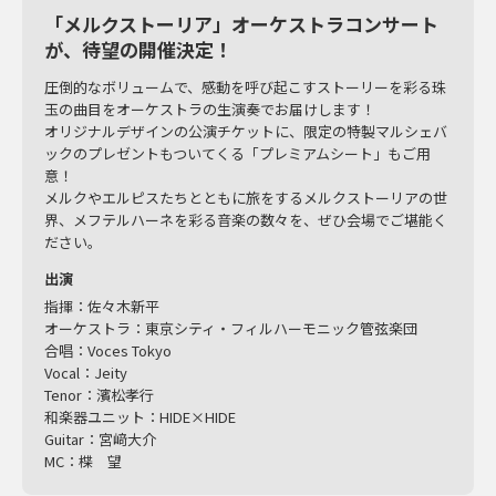
「メルクストーリア」オーケストラコンサート
が、待望の開催決定！
圧倒的なボリュームで、感動を呼び起こすストーリーを彩る珠
玉の曲目をオーケストラの生演奏でお届けします！
オリジナルデザインの公演チケットに、限定の特製マルシェバ
ックのプレゼントもついてくる「プレミアムシート」もご用
意！
メルクやエルピスたちとともに旅をするメルクストーリアの世
界、メフテルハーネを彩る音楽の数々を、ぜひ会場でご堪能く
ださい。
出演
指揮：佐々木新平
オーケストラ：東京シティ・フィルハーモニック管弦楽団
合唱：Voces Tokyo
Vocal：Jeity
Tenor：濱松孝行
和楽器ユニット：HIDE×HIDE
Guitar：宮﨑大介
MC：楪 望