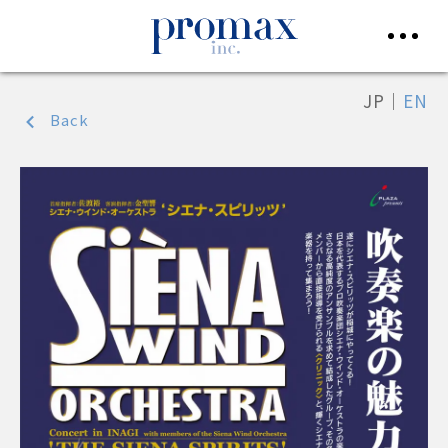
JP
｜
EN
Back