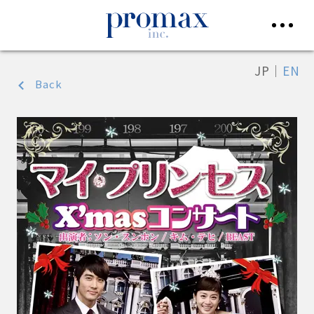
JP
｜
EN
Back