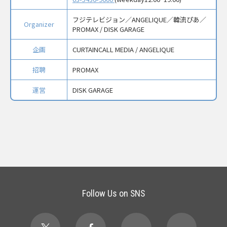
フジテレビジョン／ANGELIQUE／韓流ぴあ／
Organizer
PROMAX / DISK GARAGE
企画
CURTAINCALL MEDIA / ANGELIQUE
招聘
PROMAX
運営
DISK GARAGE
Follow Us on SNS