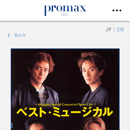
JP
｜
EN
Back