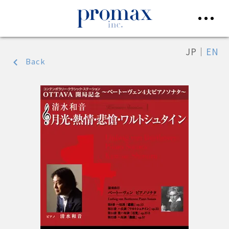
JP
｜
EN
Back