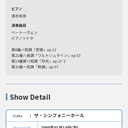
ピアノ
清水和音
演奏曲目
ベートーヴェン
ピアノソナタ
第8番ハ短調「悲愴」op.13
第21番ハ長調「ワルトシュタイン」op.53
第14番嬰ハ短調「月光」op.27-2
第23番ヘ短調「熱情」op.57
Show Detail
ザ・シンフォニーホール
Osaka
2008年01月14日(月)
Show Date