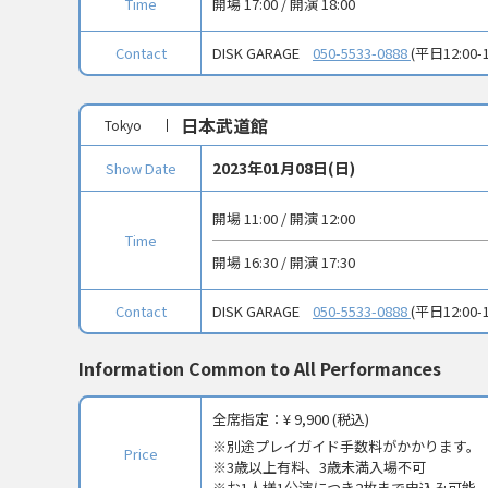
Time
開場 17:00 / 開演 18:00
Contact
DISK GARAGE
050-5533-0888
(平日12:00-1
日本武道館
Tokyo
2023年01月08日(日)
Show Date
開場 11:00 / 開演 12:00
Time
開場 16:30 / 開演 17:30
Contact
DISK GARAGE
050-5533-0888
(平日12:00-1
Information Common to All Performances
全席指定：
¥ 9,900 (税込)
別途プレイガイド手数料がかかります。
Price
※3歳以上有料、3歳未満入場不可
※お1人様1公演につき2枚まで申込み可能