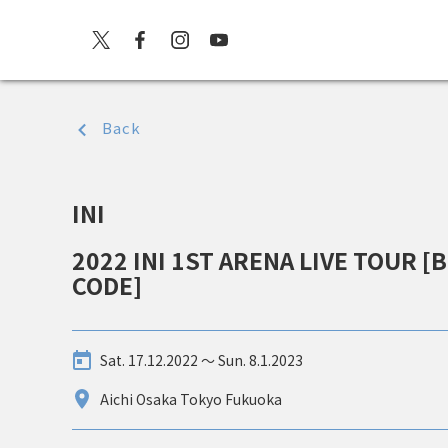
Back
INI
2022 INI 1ST ARENA LIVE TOUR [
CODE]
Sat. 17.12.2022 〜 Sun. 8.1.2023
Aichi Osaka Tokyo Fukuoka