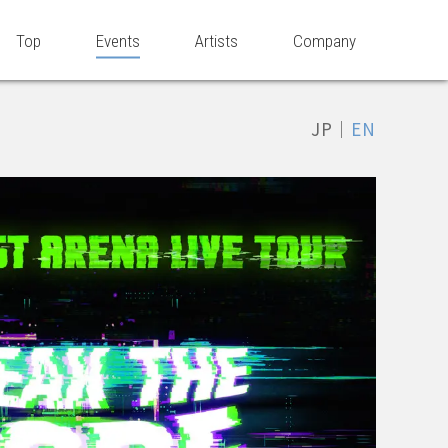
Top
Events
Artists
Company
JP
｜
EN