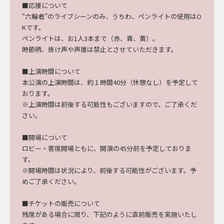
■
応援について
“六輪者”のライブシーンのみ、うちわ、ペンライトの使用はO
Kです。
ペンライトは、お1人3本まで（赤、青、黄）。
時節柄、掛け声や声援は禁止とさせていただきます。
■上演時間について
本公演の上演時間は、
約１
時間
4
0分（休憩なし）
を予定して
おります。
※上演時間は前後する可能性もございますので、ご了承くだ
さい。
■開場について
ロビー・客席開場ともに、開演の
45分前を予定しておりま
す。
※開場時間は状況により、前後する可能性がございます。予
めご了承ください。
■
チケットの
販売について
残席がある場合に限り、下記のように
直前
販売
を実施いたし