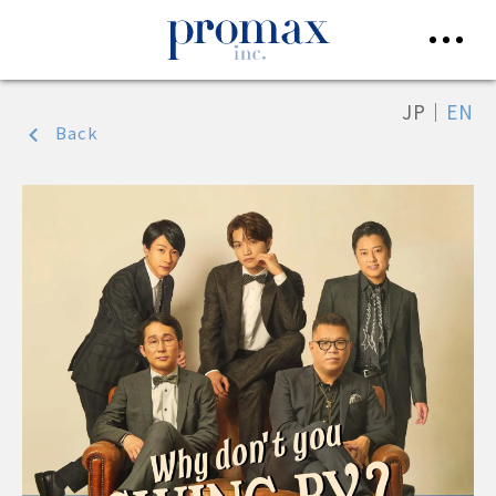
JP
｜
EN
Back