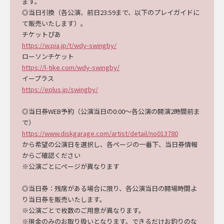
ます。
◎
当日引換
（
各公演、前日
23:59まで、以下のプレイガイドに
て
販売いたします
）
。
チケットぴあ
https://w.pia.jp/t/wdy-swingby/
ローソンチケット
https://l-tike.com/wdy-swingby/
イープラス
https://eplus.jp/swingby/
◎当日券
WEB予約
（
公演当日の0:00～各公演の開演2時間前ま
で）
https://www.diskgarage.com/artist/detail/no013780
から希望の公演日を選択し、各ページの
一番下
、
当日券情報
からご確認ください
※公演ごとに
ページが
異なります
◎当日券：残席がある場合に限り、
各公演当日の
開場時間よ
り当日券を販売いたします。
※公演ごとで枚数のご用意が異なります。
※現金のみのお取り扱いとなります。できるだけお釣りのな