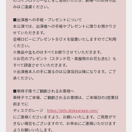
のコインロッカーなどをご使用いただき、劇場へのお持ち込
みはご遠慮ください。
■
出演者への
手紙・プレゼントについて
本公演では、
出演者への
手紙や
プレゼント
に限り
お預かりさ
せていただきます。
会場
ロビーに
プレゼントＢＯＸ
を設置いたします
ので
ご利用
ください。
※食品や生ものはすべてお断りさせていただきます。
※お花のプレゼント（スタンド花・楽屋用のお花も含む）も
すべて辞退させていただきます。
※出演者本人の手に渡るのは公演当日以降になります。ご了
承ください。
■車椅子席でご観劇されるお客様へ
車椅子でご来場、ご観劇されるお客様は、ご来場日の
2営業日
前までに
ディスクガレージ
https://info.diskgarage.com/
にご連絡くださいますよう、お願いいたします。ご用意がで
きない場合もございますので、お早めにご連絡いただけます
ようお願いいたします。