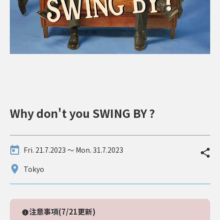
Why don't you SWING BY ?
Fri. 21.7.2023 〜 Mon. 31.7.2023
Tokyo
注意事項(7/21更新)
info