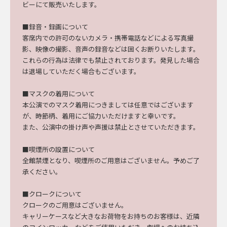
ビーにて販売
いたします。
■録音・録画について
客席
内での許可のないカメラ・携帯電話などによる
写真撮
影、
映像の撮影、音声の録音などは固くお断りいたします。
これらの行為は法律でも禁止されております。発見した場合
は退場していただく場合もございます。
■マスクの着用について
本公演でのマスク着用につきましては任意ではございます
が、時節柄、着用にご協力いただけますと幸いです。
また、
公演
中の掛け声や声援は禁止とさせていただきます。
■喫煙所の設置について
全館禁煙
となり、
喫煙所のご用意はございません。予めご了
承ください。
■クロークについて
クロークのご用意はございません。
キャリーケースなど大きなお荷物をお持ちのお客様は、近隣