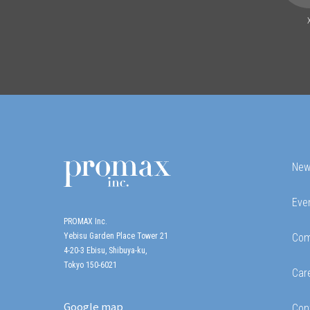
Ne
Eve
PROMAX Inc.
Yebisu Garden Place Tower 21
Com
4-20-3 Ebisu, Shibuya-ku,
Tokyo 150-6021
Car
Google map
Con