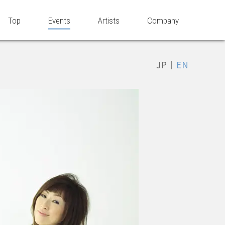
Top
Events
Artists
Company
JP
｜
EN