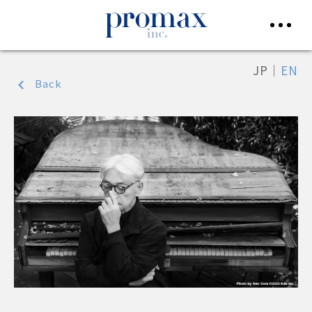
JP
｜
EN
Back