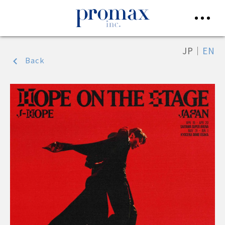
JP
｜
EN
Back