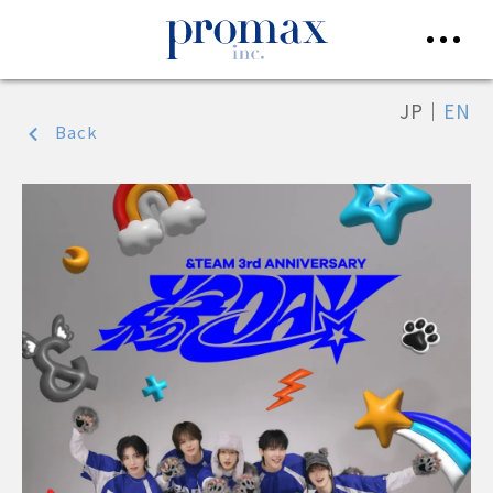
JP
｜
EN
Back