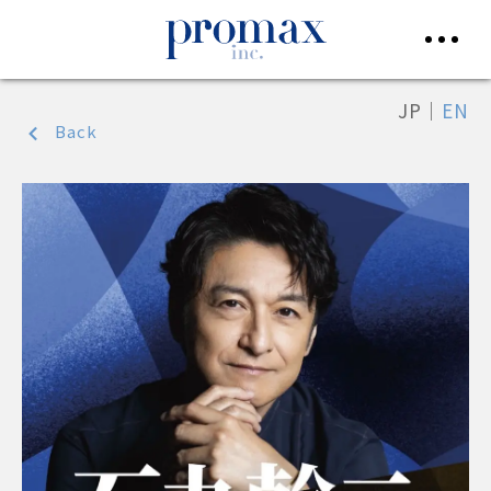
JP
｜
EN
Back