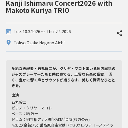
Kanji Ishimaru Concert2026 with
Makoto Kuriya TRIO
Tue. 10.3.2026 〜 Thu. 2.4.2026
Tokyo Osaka Nagano Aichi
多彩な表現者・石丸幹二が、クリヤ・マコト率いる国内屈指の
ジャズプレーヤーたちと共に奏でる、上質な音楽の饗宴。 深
く、豊かに響く声とサウンドが織りなす、美しく贅沢なひとと
きを。
出演
石丸幹二
ピアノ：クリヤ・マコト
ベース：納 浩一
ドラム：則竹裕之 / 大槻"KALTA"英宣(枚方のみ)
※3/20(金祝)八ヶ岳高原音楽堂はドラムなしのアコースティッ